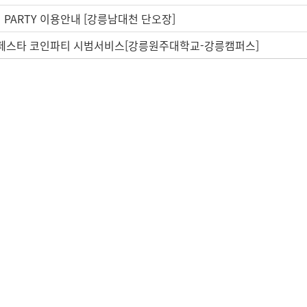
N PARTY 이용안내 [강릉남대천 단오장]
페스타 코인파티 시범서비스[강릉원주대학교-강릉캠퍼스]