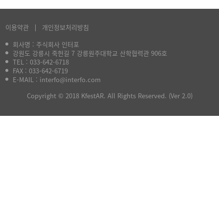
이용약관
개인정보처리방침
회사명 : 주식회사 인터포
강원도 강릉시 죽헌길 7 강릉원주대학교 산학협력관 906호
TEL :
033-642-6718
FAX : 033-642-6719
E-MAIL :
interfo@interfo.com
Copyright © 2018 KfestAR. All Rights Reserved. (Ver 2.0)